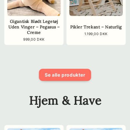
Gigantisk Blødt Legetøj
Uden Vinger – Pegasus –
Pikler Trekant – Naturlig
Creme
Normalpris
1.199,00 DKK
Normalpris
999,00 DKK
Se alle produkter
Hjem & Have