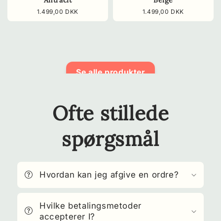
Normalpris
1.499,00 DKK
Normalpris
1.499,00 DKK
Se alle produkter
Ofte stillede
spørgsmål
Hvordan kan jeg afgive en ordre?
Hvilke betalingsmetoder
accepterer I?