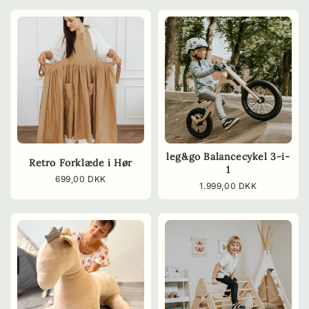
leg&go Balancecykel 3-i-
Retro Forklæde i Hør
1
Normalpris
699,00 DKK
Normalpris
1.999,00 DKK