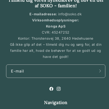
Tilmeld dig vores nyhedsbrev og bliv en del
af SOKO - familien!
E-mailadresse:
info@soko.dk
Virksomhedsoplysninger:
Konga ApS
CVR: 45247252
Kontor: Thorstensvej 38, 2640 Hedehusene
Gå ikke glip af det – tilmeld dig nu og sørg for, at din
familie har alt, hvad de behøver for at se godt ud og
have det godt!
E-mail
Facebook
Instagram
Navigation