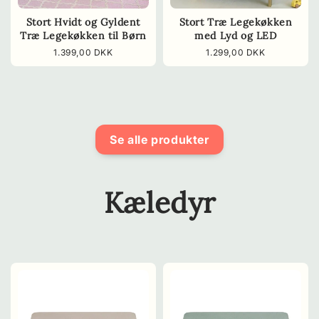
Stort Hvidt og Gyldent
Stort Træ Legekøkken
Træ Legekøkken til Børn
med Lyd og LED
Normalpris
1.399,00 DKK
Normalpris
1.299,00 DKK
Se alle produkter
Kæledyr