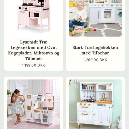
Lyserødt Træ
Legekøkken med Ovn,
Stort Træ Legekøkken
Kogeplader, Mikroovn og
med Tilbehør
Tilbehør
Normalpris
1.299,00 DKK
Normalpris
1.199,00 DKK