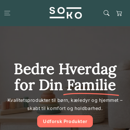
Spring til
indhold
Kurv
Bedre Hverdag
for Din
Familie
Kvalitetsprodukter til børn, kæledyr og hjemmet –
skabt til komfort og holdbarhed.
Udforsk Produkter