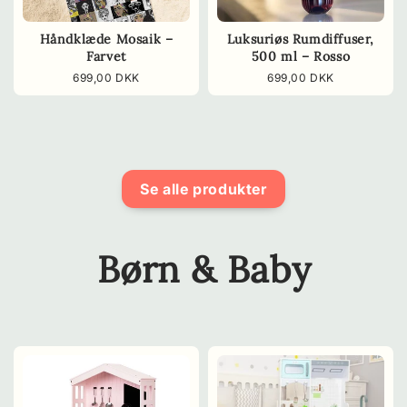
Håndklæde Mosaik –
Luksuriøs Rumdiffuser,
Farvet
500 ml – Rosso
Normalpris
699,00 DKK
Normalpris
699,00 DKK
Se alle produkter
Børn & Baby